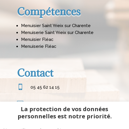
Compétences
Menuisier Saint Yrieix sur Charente
Menuiserie Saint Yrieix sur Charente
Menuisier Fléac
Menuiserie Fléac
Contact

05 45 62 14 15

mcr16.contact@gmail.com
La protection de vos données
personnelles est notre priorité.

Le Cerisier 16290 Asnières-sur-Nouère